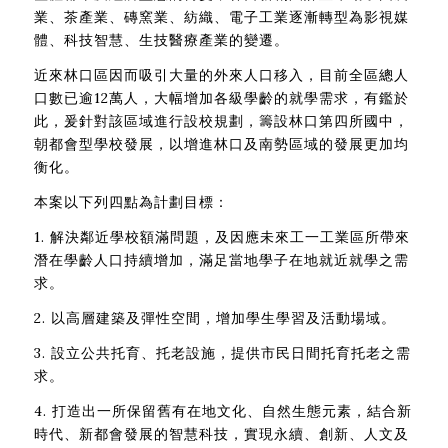
業、茶產業、磚窯業、紡織、電子工業逐漸轉型為影視媒
體、科技智慧、生技醫療產業的變遷。
近來林口區因而吸引大量的外來人口移入，目前全區總人
口數已逾12萬人，大幅增加各級學齡的就學需求，有鑑於
此，爰針對該區域進行設校規劃，籌設林口第四所國中，
朝都會型學校發展，以增進林口及南勢區域的發展更加均
衡化。
本案以下列四點為計劃目標：
1. 解決鄰近學校額滿問題，及因應未來工一工業區所帶來
潛在學齡人口持續增加，滿足當地學子在地就近就學之需
求。
2. 以高層建築及彈性空間，增加學生學習及活動場域。
3. 設立公共托育、托老設施，提供市民日間托育托老之需
求。
4. 打造出一所保留舊有在地文化、自然生態元素，結合新
時代、新都會發展的智慧科技，實現永續、創新、人文及